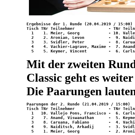
Ergebnisse der 1. Runde (20.04.2019 / 15:00)

Tisch TNr Teilnehmer 	          - TNr Teilnehmer 	        Ergebnis

  1    1. Meier, Georg 	          - 10. Vallejo Pons, Francisco 1/2-1/2

  2    2. Aronian, Levon 	  -  9. Naiditsch, Arkadij 	1/2-1/2

  3    3. Svidler, Peter 	  -  8. Caruana, Fabiano 	1/2-1/2

  4    4. Vachier-Lagrave, Maxime -  7. Anand, Visw
Mit der zweiten Ru
Classic geht es weite
Die Paarungen lauten 
Paarungen der 2. Runde (21.04.2019 / 15:00)

Tisch TNr Teilnehmer 	          - TNr Teilnehmer 	        Ergebnis

  1   10. Vallejo Pons, Francisco -  6. Carlsen, M
  2    7. Anand, Viswanathan 	  -  5. Keymer, Vincent 	   - 

  3    8. Caruana, Fabiano 	  -  4. Vachier-Lagrave, Maxime    - 

  4    9. Naiditsch, Arkadij 	  -  3. Svidler, Peter 	           - 
