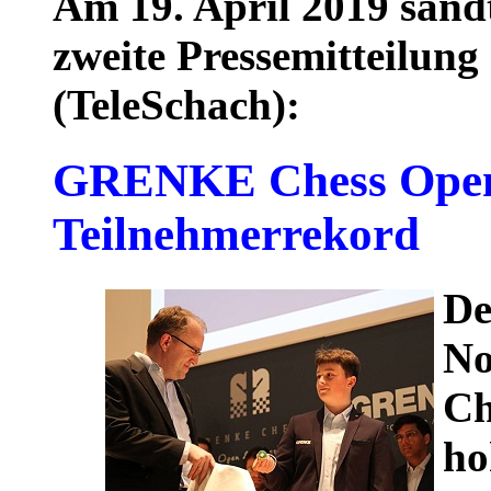
Am 19. April 2019 sandt
zweite Pressemitteilun
(TeleSchach):
GRENKE Chess Open 
Teilnehmerrekord
De
No
Ch
ho