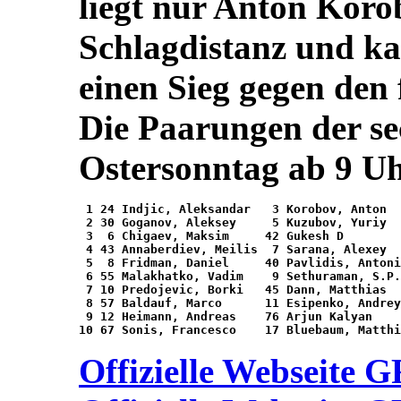
liegt nur Anton Koro
Schlagdistanz und k
einen Sieg gegen den
Die Paarungen der s
Ostersonntag ab 9 Uhr
 1 24 Indjic, Aleksandar   3 Korobov, Anton 	- 	

 2 30 Goganov, Aleksey 	   5 Kuzubov, Yuriy 	- 	

 3  6 Chigaev, Maksim 	  42 Gukesh D 		- 	

 4 43 Annaberdiev, Meilis  7 Sarana, Alexey 	- 	

 5  8 Fridman, Daniel     40 Pavlidis, Antonio
 6 55 Malakhatko, Vadim    9 Sethuraman, S.P. 	- 
 7 10 Predojevic, Borki   45 Dann, Matthias 	- 	

 8 57 Baldauf, Marco      11 Esipenko, Andrey 	- 
 9 12 Heimann, Andreas 	  76 Arjun Kalyan 	- 	

Offizielle Webseite