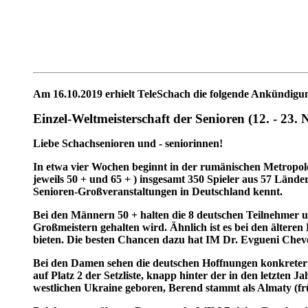
Am 16.10.2019 erhielt TeleSchach die folgende Ankündigu
Einzel-Weltmeisterschaft der Senioren (12. - 23.
Liebe Schachsenioren und - seniorinnen!
In etwa vier Wochen beginnt in der rumänischen Metropole
jeweils 50 + und 65 + ) insgesamt 350 Spieler aus 57 Länd
Senioren-Großveranstaltungen in Deutschland kennt.
Bei den Männern 50 + halten die 8 deutschen Teilnehmer u
Großmeistern gehalten wird. Ähnlich ist es bei den ältere
bieten. Die besten Chancen dazu hat IM Dr. Evgueni Cheve
Bei den Damen sehen die deutschen Hoffnungen konkreter a
auf Platz 2 der Setzliste, knapp hinter der in den letzte
westlichen Ukraine geboren, Berend stammt als Almaty (fr