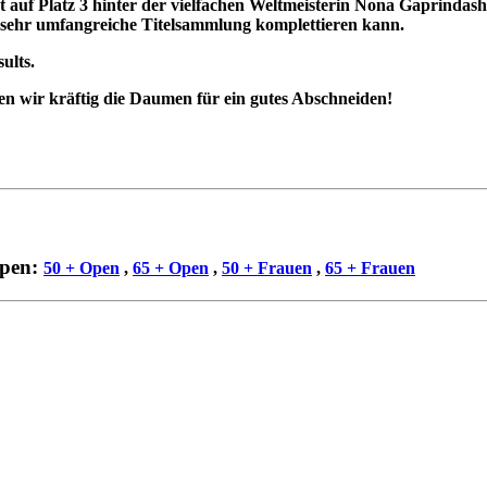
auf Platz 3 hinter der vielfachen Weltmeisterin Nona Gaprindashvi
ts sehr umfangreiche Titelsammlung komplettieren kann.
ults.
n wir kräftig die Daumen für ein gutes Abschneiden!
ppen:
50 + Open
,
65 + Open
,
50 + Frauen
,
65 + Frauen