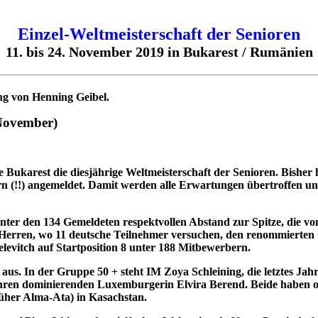
Einzel-Weltmeisterschaft der Senioren
11. bis 24. November 2019 in Bukarest / Rumänien
ng von Henning Geibel.
 November)
 Bukarest die diesjährige Weltmeisterschaft der Senioren. Bishe
ern (!!) angemeldet. Damit werden alle Erwartungen übertroffen un
nter den 134 Gemeldeten respektvollen Abstand zur Spitze, die 
n Herren, wo 11 deutsche Teilnehmer versuchen, den renommierten 
levitch auf Startposition 8 unter 188 Mitbewerbern.
us. In der Gruppe 50 + steht IM Zoya Schleining, die letztes Ja
n Jahren dominierenden Luxemburgerin Elvira Berend. Beide haben o
üher Alma-Ata) in Kasachstan.