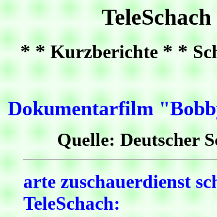
TeleSchach
* *
* *
Kurzberichte
Sc
Dokumentarfilm "Bobby
Quelle: Deutscher 
arte zuschauerdienst sc
TeleSchach: