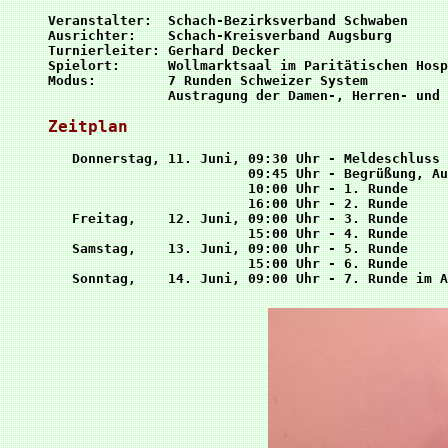
Veranstalter:  Schach-Bezirksverband Schwaben

Ausrichter:    Schach-Kreisverband Augsburg

Turnierleiter: Gerhard Decker

Spielort:      Wollmarktsaal im Paritätischen Hosp
Modus:         7 Runden Schweizer System

Zeitplan
   Donnerstag, 11. Juni, 09:30 Uhr - Meldeschluss

                         09:45 Uhr - Begrüßung, Au
                         10:00 Uhr - 1. Runde

                         16:00 Uhr - 2. Runde 

   Freitag,    12. Juni, 09:00 Uhr - 3. Runde

                         15:00 Uhr - 4. Runde 

   Samstag,    13. Juni, 09:00 Uhr - 5. Runde

                         15:00 Uhr - 6. Runde 
