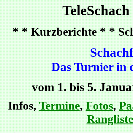
TeleSchach
* *
* *
Kurzberichte
Sc
Schachf
Das Turnier in
vom 1. bis 5. Janua
Infos,
Termine
,
Fotos
,
Pa
Ranglist