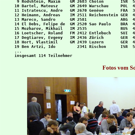
 9 Rodshtein, Maxim    GM 2683 Cholon       ISR  5
10 Bartel, Mateusz     GM 2649 Warschau     POL  4
11 Istratescu, Andre   GM 2670 Genève       FRA  3
12 Heimann, Andreas    IM 2511 Reichenstein GER  4
13 Mareco, Sandro      GM 2581              ARG  4
14 El Debs, Felipe de  GM 2520 Sao Paulo    BRA  4
15 Mozharov, Mikhail   IM 2535              RUS  4
16 Loetscher, Roland   FM 2412 Entlebuch    SUI  4
17 Degtiarev, Evgeny   IM 2436 Zürich       GER  4
18 Hort, Vlastimil     GM 2439 Luzern       GER  4
19 Ben Artzi, Ido         2341 Rischon      ISR  5
...                                               
Fotos vom Sc