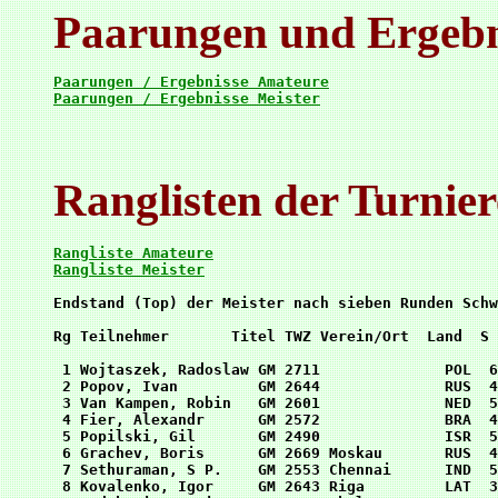
Paarungen und Ergebn
Paarungen / Ergebnisse Amateure
Paarungen / Ergebnisse Meister
Ranglisten der Turnier
Rangliste Amateure
Rangliste Meister
Endstand (Top) der Meister nach sieben Runden Schw
Rg Teilnehmer       Titel TWZ Verein/Ort  Land  S 
 1 Wojtaszek, Radoslaw GM 2711              POL  6
 2 Popov, Ivan         GM 2644              RUS  4
 3 Van Kampen, Robin   GM 2601              NED  5
 4 Fier, Alexandr      GM 2572              BRA  4
 5 Popilski, Gil       GM 2490              ISR  5
 6 Grachev, Boris      GM 2669 Moskau       RUS  4
 7 Sethuraman, S P.    GM 2553 Chennai      IND  5
 8 Kovalenko, Igor     GM 2643 Riga         LAT  3