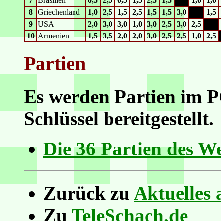
7
Brasilien
0,5
2,5
0,5
1,5
2,5
1,5
xxx
1,0
1,0
8
Griechenland
1,0
2,5
1,5
2,5
1,5
1,5
3,0
xxx
1,5
9
USA
2,0
3,0
3,0
1,0
3,0
2,5
3,0
2,5
xxx
10
Armenien
1,5
3,5
2,0
2,0
3,0
2,5
2,5
1,0
2,5
Partien
Es werden Partien im
Schlüssel bereitgestellt.
Die 36 Partien des W
Zurück zu
Aktuelles 
Zu
TeleSchach.de