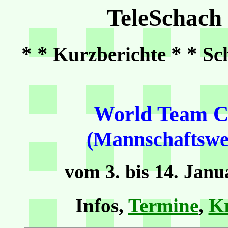
TeleSchach
* *
* *
Kurzberichte
Sc
World Team C
(Mannschaftswel
vom 3. bis 14. Janu
Infos,
Termine
,
Kr