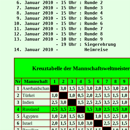
 6. Januar 2010 - 15 Uhr : Runde 2

 7. Januar 2010 - 15 Uhr : Runde 3

 8. Januar 2010 - 15 Uhr : Runde 4

 9. Januar 2010 - 15 Uhr : Runde 5

10. Januar 2010 - 15 Uhr : Runde 6

11. Januar 2010 - 15 Uhr : Runde 7

12. Januar 2010 - 15 Uhr : Runde 8

13. Januar 2010 - 10 Uhr : Runde 9

                - 19 Uhr : Siegerehrung

Kreuztabelle der Mannschaftsweltmeister
Nr
Mannschaft
1
2
3
4
5
6
7
8
9
1
Aserbaidschan
xxx
3,0
1,5
1,5
3,0
2,0
3,5
3,0
2,0
2
Türkei
1,0
xxx
1,0
0,5
2,0
2,5
1,5
1,5
1,0
3
Indien
2,5
3,0
xxx
1,5
2,5
2,5
3,5
2,5
1,0
4
Russland
2,5
3,5
2,5
xxx
3,5
3,0
2,5
1,5
3,0
5
Ägypten
1,0
2,0
1,5
0,5
xxx
1,0
1,5
2,5
1,0
6
Israel
2,0
1,5
1,5
1,0
3,0
xxx
2,5
2,5
1,5