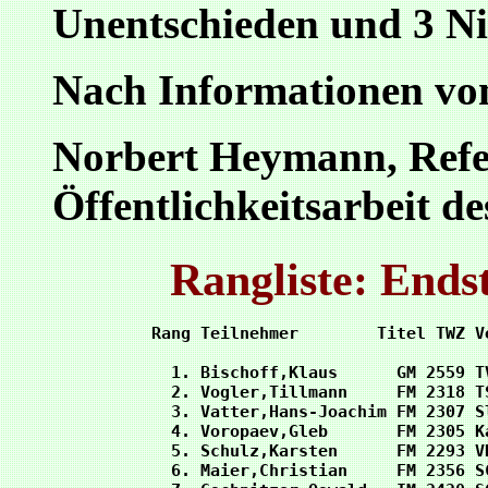
Unentschieden und 3 Ni
Nach Informationen von
Norbert Heymann, Refe
Öffentlichkeitsarbeit 
Rangliste: Ends
Rang Teilnehmer        Titel TWZ V
  1. Bischoff,Klaus      GM 2559 T
  2. Vogler,Tillmann     FM 2318 T
  3. Vatter,Hans-Joachim FM 2307 S
  4. Voropaev,Gleb       FM 2305 K
  5. Schulz,Karsten      FM 2293 V
  6. Maier,Christian     FM 2356 S