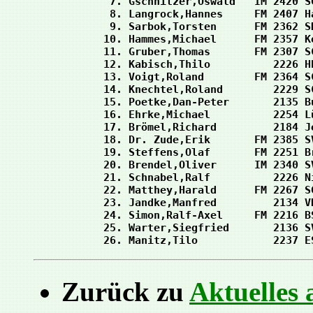
  7. Gschnitzer,Oswald   IM 2420 S
  8. Langrock,Hannes     FM 2407 H
  9. Sarbok,Torsten      FM 2362 S
 10. Hammes,Michael      FM 2357 K
 11. Gruber,Thomas       FM 2307 S
 12. Kabisch,Thilo          2226 H
 13. Voigt,Roland        FM 2364 S
 14. Knechtel,Roland        2229 S
 15. Poetke,Dan-Peter       2135 B
 16. Ehrke,Michael          2254 L
 17. Brömel,Richard         2184 J
 18. Dr. Zude,Erik       FM 2385 S
 19. Steffens,Olaf       FM 2251 B
 20. Brendel,Oliver      IM 2340 S
 21. Schnabel,Ralf          2226 N
 22. Matthey,Harald      FM 2267 S
 23. Jandke,Manfred         2134 V
 24. Simon,Ralf-Axel     FM 2216 B
 25. Warter,Siegfried       2136 S
Zurück zu
Aktuelles 