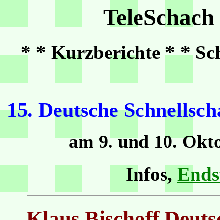
TeleSchach
* *
* *
Kurzberichte
Sc
15. Deutsche Schnellsch
am 9. und 10. Okt
Infos,
Ends
Klaus Bischoff Deuts