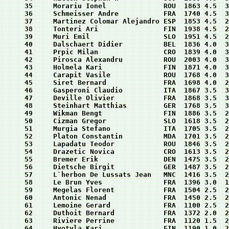
35     Morariu Ionel              ROU  1863 4.5  3
36     Schmeisser Andre           FRA  1740 4.5  3
37     Martinez Colomar Alejandro ESP  1853 4.5  2
38     Tonteri Ari                FIN  1938 4.5  2
39     Muri Emil                  SLO  1951 4.5  2
40     Dalschaert Didier          BEL  1836 4.0  3
41     Prpic Milan                CRO  1839 4.0  3
42     Pirosca Alexandru          ROU  2003 4.0  3
43     Holmela Kari               FIN  1871 4.0  3
44     Carapit Vasile             ROU  1768 4.0  3
45     Siret Bernard              FRA  1698 4.0  2
46     Gasperoni Claudio          ITA  1867 3.5  3
47     Deville Olivier            FRA  1868 3.5  3
48     Steinhart Matthias         GER  1768 3.5  3
49     Wikman Bengt               FIN  1886 3.5  2
50     Cizman Gregor              SLO  1618 3.5  2
51     Murgia Stefano             ITA  1705 3.5  2
52     Platon Constantin          MDA  1701 3.5  2
53     Lapadatu Teodor            ROU  1846 3.5  2
54     Drazetic Novica            CRO  1613 3.5  2
55     Bremer Erik                DEN  1475 3.5  2
56     Dietsche Birgit            GER  1487 3.5  2
57     L`herbon De Lussats Jean   MNC  1416 3.5  2
58     Le Brun Yves               FRA  1396 3.0  1
59     Megelas Florent            FRA  1504 2.5  2
60     Antonic Nenad              FRA  1450 2.5  2
61     Lemoine Gerard             FRA  1100 2.5  2
62     Duthoit Bernard            FRA  1372 2.0  2
63     Riviere Perrine            FRA  1120 1.5  2