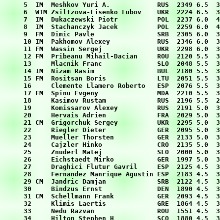
5  IM  Meshkov Yuri A.            RUS  2349 6.5  3
6  WIM Zsiltzova-Lisenko Lubov    UKR  2224 6.5  3
7  IM  Dukaczewski Piotr          POL  2237 6.0  4
8  IM  Stachanczyk Jacek          POL  2259 6.0  4
9  FM  Dimic Pavle                SRB  2305 6.0  3
10 IM  Pakhomov Alexey            RUS  2346 6.0  3
11 FM  Wassin Sergej              UKR  2298 6.0  3
12 FM  Pribeanu Mihail-Dacian     ROU  2120 5.5  3
13     Mlacnik Franc              SLO  2048 5.5  3
14 IM  Nizam Rasim                BUL  2180 5.5  3
15 FM  Rositsan Boris             LTU  2051 5.5  3
16     Clemente Llamero Roberto   ESP  2076 5.5  3
17 FM  Spinu Evgeny               MDA  2210 5.5  3
18     Kasimov Rustam             RUS  2196 5.5  2
19     Komissarov Alexey          RUS  2191 5.0  3
20     Hervais Adrien             FRA  2029 5.0  3
21 CM  Grigorchuk Sergey          UKR  2295 5.0  3
22     Riegler Dieter             GER  2095 5.0  3
23     Mueller Thorsten           GER  2133 5.0  3
24     Cajzler Hinko              CRO  2135 5.0  3
25     Znuderl Matej              SLO  2000 5.0  3
26     Eichstaedt Mirko           GER  1997 5.0  3
27     Draghici Flutur Gavril     ESP  2125 4.5  3
28     Fernandez Manrique Agustin ESP  2183 4.5  3
29 CM  Jandric Damjan             SRB  2122 4.5  3
30     Bindzus Ernst              DEN  1890 4.5  3
31 CM  Schellmann Frank           GER  2093 4.5  3
32     Klimis Laertis             GRE  1864 4.5  3
33     Nedu Razvan                ROU  1551 4.5  3
34     Hilton Stephen H           SCO  1880 4.5  3