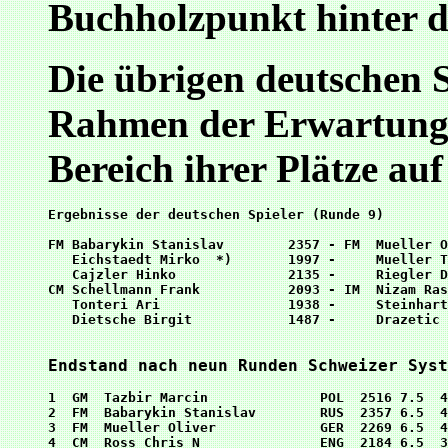
Buchholzpunkt hinter d
Die übrigen deutschen S
Rahmen der Erwartunge
Bereich ihrer Plätze auf 
Ergebnisse der deutschen Spieler (Runde 9)

FM Babarykin Stanislav        2357 - FM  Mueller O
   Eichstaedt Mirko  *)       1997 -     Mueller T
   Cajzler Hinko              2135 -     Riegler D
CM Schellmann Frank           2093 - IM  Nizam Ras
   Tonteri Ari                1938 -     Steinhart
   Dietsche Birgit            1487 -     Drazetic 
Endstand nach neun Runden Schweizer Syst
1  GM  Tazbir Marcin              POL  2516 7.5  4
2  FM  Babarykin Stanislav        RUS  2357 6.5  4
3  FM  Mueller Oliver             GER  2269 6.5  4
4  CM  Ross Chris N               ENG  2184 6.5  3