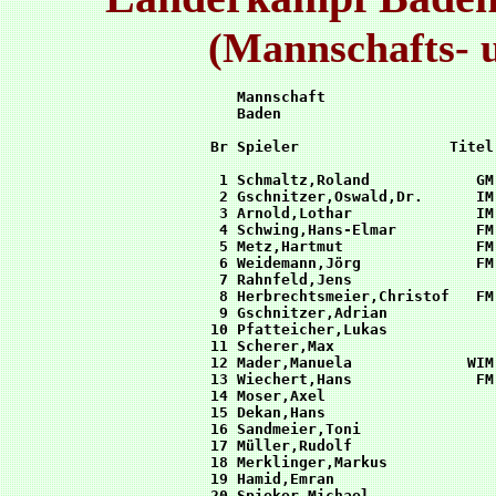
(Mannschafts- u
    Mannschaft                   
    Baden                        
 Br Spieler                 Titel
  1 Schmaltz,Roland            GM
  2 Gschnitzer,Oswald,Dr.      IM
  3 Arnold,Lothar              IM
  4 Schwing,Hans-Elmar         FM
  5 Metz,Hartmut               FM
  6 Weidemann,Jörg             FM
  7 Rahnfeld,Jens                
  8 Herbrechtsmeier,Christof   FM
  9 Gschnitzer,Adrian            
 10 Pfatteicher,Lukas            
 11 Scherer,Max                  
 12 Mader,Manuela             WIM
 13 Wiechert,Hans              FM
 14 Moser,Axel                   
 15 Dekan,Hans                   
 16 Sandmeier,Toni               
 17 Müller,Rudolf                
 18 Merklinger,Markus            
 19 Hamid,Emran                  
 20 Spieker,Michael              