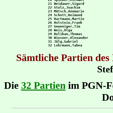
 21 Weidauer,Sigurd              
 22 Stulz,Joachim                
 23 Mütsch,Annmarie              
 24 Schott,Reimund               
 25 Hartmann,Martin              
 26 Holstein,Frank               
 27 Geweniger,Tim                
 28 Weis,Olga                    
 29 Belikan,Thomas               
 30 Wiesner,Alexander            
 31 Jülg,Gabriel                 
Sämtliche Partien de
Ste
Die
32 Partien
im PGN-Fo
Do