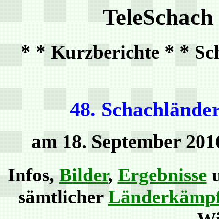
TeleSchach
* *
* *
Kurzberichte
Sc
48. Schachlände
am 18. September 201
Infos,
Bilder
,
Ergebnisse
sämtlicher
Länderkämpfe
Wi