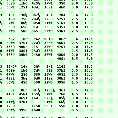
½  35S0  11W0  42S½  17W1   3S0   2.0   18.0

1  36W1  12S1  43W1  18S1   4W0   5.0   17.0

3   1H1   3H½  8G2½   4H1  12H4     6   12.0

1   1S0   7S0  29W½  22S0  52S1   2.5   18.0

½   2W1   8W½  30S0  21W1  51W1   4.0   16.5

1   3S0   6S0  31W1  23S0  53S1   3.0   14.5

½   4W0   5W0  56S1  24W0  54W1   2.5   20.0

1   8G2  11H2½  4G2  9H1½  10G2½    6   11.5

0  29W0  37S1  22W½  32S0  46W1   2.5   16.0

½  55S½  40W½  21S1  34W½  47S1   4.0   17.0

0  31W1  38S1  23W½  35S0         2.5   11.5

½  56S½  39W0  24S0  36W1  48W0   2.0   15.5

                           49S½   0.5    2.0

3  10H3½  1G½   3G½   2H1  11G3     6   11.5

1  45S+   1W0   7W½   9S0  37W1   3.5   16.5

½  47W½   2S0   8S0  10W½  40S1   2.5   15.5

1  49S1   3W½   6W0  11S½  38W1   4.0   17.0

½  50W1   4S0   5S0  12W0  39S0   1.5   20.5

1   6H2  10G3  5H1½  12G3½  3G1     5   12.0

1  44S1  45W1  15S½  57W1   7W0   4.5   15.5

0        46S1  16W1  52S½   8S½   3.0   12.5

0  41W½  47W1        51W1   6W½   3.0   15.5

0  42S0        17S0  53S1   5S0   1.0   17.0

   43W½  49S0  18W0               0.5    6.5

½  4G1½  12H2½ 11G2  6G2½  2H1½     5   11.5
