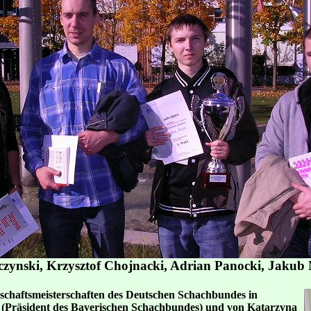
zynski, Krzysztof Chojnacki, Adrian Panocki, Jakub
schaftsmeisterschaften des Deutschen Schachbundes in
 (Präsident des Bayerischen Schachbundes) und von Katarzyna