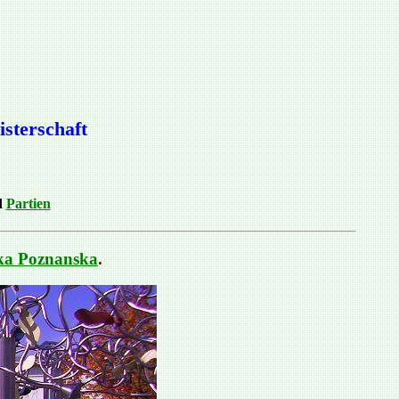
sterschaft
d
Partien
ika Poznanska
.