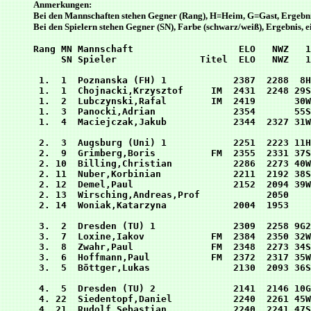
Anmerkungen:
Bei den Mannschaften stehen Gegner (Rang), H=Heim, G=Gast, Ergebni
Bei den Spielern stehen Gegner (SN), Farbe (schwarz/weiß), Ergebnis,
Rang MN Mannschaft                   ELO   NWZ   1
     SN Spieler               Titel  ELO   NWZ   1
 1.  1  Poznanska (FH) 1            2387  2288  8H
 1.  1  Chojnacki,Krzysztof     IM  2431  2248 29S
 1.  2  Lubczynski,Rafal        IM  2419       30W
 1.  3  Panocki,Adrian              2354       55S
 1.  4  Maciejczak,Jakub            2344  2327 31W
 2.  3  Augsburg (Uni) 1            2251  2223 11H
 2.  9  Grimberg,Boris          FM  2355  2331 37S
 2. 10  Billing,Christian           2286  2273 40W
 2. 11  Nuber,Korbinian             2211  2192 38S
 2. 12  Demel,Paul                  2152  2094 39W
 2. 13  Wirsching,Andreas,Prof            2050    
 2. 14  Woniak,Katarzyna            2004  1953    
 3.  2  Dresden (TU) 1              2309  2258 9G2
 3.  7  Loxine,Iakov            FM  2384  2350 32W
 3.  8  Zwahr,Paul              FM  2348  2273 34S
 3.  6  Hoffmann,Paul           FM  2372  2317 35W
 3.  5  Böttger,Lukas               2130  2093 36S
 4.  5  Dresden (TU) 2              2141  2146 10G
 4. 22  Siedentopf,Daniel           2240  2261 45W
 4. 21  Rudolf,Sebastian            2240  2241 47S