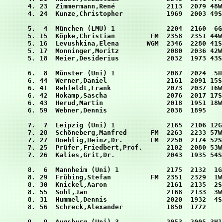
 4. 23  Zimmermann,René             2113  2079 48W
 4. 24  Kunze,Christopher           1969  2003 49S
 5.  4  München (LMU) 1             2204  2160  6G
 5. 15  Köpke,Christian         FM  2358  2351 44W
 5. 16  Levushkina,Elena       WGM  2346  2280 41S
 5. 17  Monninger,Moritz            2080  2036 42W
 5. 18  Meier,Desiderius            2032  1973 43S
 6.  8  Münster (Uni) 1             2087  2024  5H
 6. 44  Werner,Daniel               2161  2091 15S
 6. 41  Rehfeldt,Frank              2073  2037 16W
 6. 42  Hokamp,Sascha               2076  2017 17S
 6. 43  Herud,Martin                2018  1951 18W
 6. 59  Webner,Dennis               2038  1895    
 7.  7  Leipzig (Uni) 1             2165  2106 12G
 7. 28  Schöneberg,Manfred      FM  2263  2233 57W
 7. 27  Boehlig,Heinz,Dr.       FM  2250  2174 52S
 7. 25  Prüfer,Friedbert,Prof.      2102  2080 53W
 7. 26  Kalies,Grit,Dr.             2043  1935 54S
 8.  6  Mannheim (Uni) 1            2175  2132  1G
 8. 29  Frübing,Stefan          FM  2351  2329  1W
 8. 30  Knickel,Aaron               2161  2135  2S
 8. 55  Sohl,Jan                    2168  2133  3W
 8. 31  Hummel,Dennis               2020  1932  4S
 8. 56  Schreck,Alexander           1850  1772    
 9.  9  Augsburg (Uni) 3            2053  2005 3H1