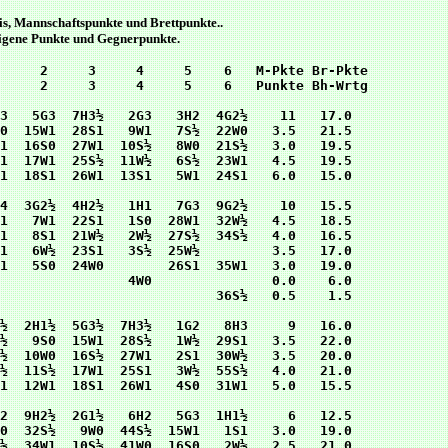
s, Mannschaftspunkte und Brettpunkte..
 eigene Punkte und Gegnerpunkte.
     2     3     4     5    6   M-Pkte Br-Pkte

     2     3     4     5    6   Punkte Bh-Wrtg

3   5G3  7H3½   2G3   3H2  4G2½    11   17.0

0  15W1  28S1   9W1   7S½  22W0   3.5   21.5

1  16S0  27W1  10S½   8W0  21S½   3.0   19.5

1  17W1  25S½  11W½   6S½  23W1   4.5   19.5

1  18S1  26W1  13S1   5W1  24S1   6.0   15.0

4  3G2½  4H2½   1H1   7G3  9G2½    10   15.5

1   7W1  22S1   1S0  28W1  32W½   4.5   18.5

1   8S1  21W½   2W½  27S½  34S½   4.0   16.5

1   6W½  23S1   3S½  25W½         3.5   17.0

1   5S0  24W0        26S1  35W1   3.0   19.0

                4W0               0.0    6.0

                           36S½   0.5    1.5

½  2H1½  5G3½  7H3½   1G2   8H3     9   16.0

½   9S0  15W1  28S½   1W½  29S1   3.5   22.0

½  10W0  16S½  27W1   2S1  30W½   3.5   20.0

½  11S½  17W1  25S1   3W½  55S½   4.0   21.0

1  12W1  18S1  26W1   4S0  31W1   5.0   15.5

2  9H2½  2G1½   6H2   5G3  1H1½     6   12.5

0  32S½   9W0  44S½  15W1   1S1   3.0   19.0

½  34W1  10S½  41W0  16S0   2W½   2.5   21.0
