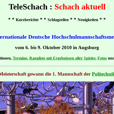
TeleSchach :
Schach aktuell
* *
* *
* *
* *
Kurzberichte
Schlagzeilen
Neuigkeiten
ternationale Deutsche Hochschulmannschaftsmei
vom 6. bis 9. Oktober 2010 in Augsburg
tionen,
Termine
,
Rangliste mit Ergebnissen aller Spieler
,
Fotos
un
Meisterschaft gewann die 1. Mannschaft der
Politechn