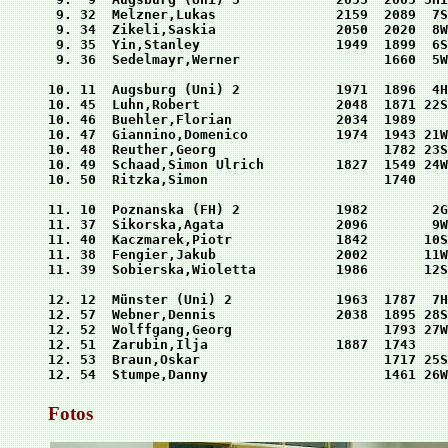
 9. 32  Melzner,Lukas               2159  2089  7S
 9. 34  Zikeli,Saskia               2050  2020  8W
 9. 35  Yin,Stanley                 1949  1899  6S
 9. 36  Sedelmayr,Werner                  1660  5W
10. 11  Augsburg (Uni) 2            1971  1896  4H
10. 45  Luhn,Robert                 2048  1871 22S
10. 46  Buehler,Florian             2034  1989    
10. 47  Giannino,Domenico           1974  1943 21W
10. 48  Reuther,Georg                     1782 23S
10. 49  Schaad,Simon Ulrich         1827  1549 24W
10. 50  Ritzka,Simon                      1740    
11. 10  Poznanska (FH) 2            1982        2G
11. 37  Sikorska,Agata              2096        9W
11. 40  Kaczmarek,Piotr             1842       10S
11. 38  Fengier,Jakub               2002       11W
11. 39  Sobierska,Wioletta          1986       12S
12. 12  Münster (Uni) 2             1963  1787  7H
12. 57  Webner,Dennis               2038  1895 28S
12. 52  Wolffgang,Georg                   1793 27W
12. 51  Zarubin,Ilja                1887  1743    
12. 53  Braun,Oskar                       1717 25S
Fotos