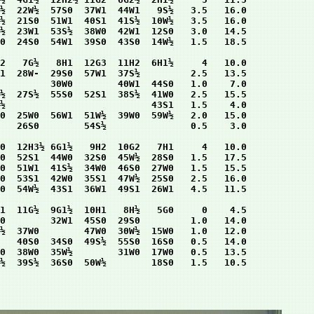
½  22W½  57S0  37W1  44W1   9S½   3.5   16.0

½  21S0  51W1  40S1  41S½  10W½   3.5   16.0

½  23W1  53S½  38W0  42W1  12S0   3.0   14.5

0  24S0  54W1  39S0  43S0  14W½   1.5   18.5

2   7G½   8H1  12G3  11H2  6H1½     4   10.0

1  28W-  29S0  57W1  37S½         2.5   13.5

         30W0        40W1  44S0   1.0    7.0

½  27S½  55S0  52S1  38S½  41W0   2.5   15.5

½                          43S1   1.5    4.0

0  25W0  56W1  51W½  39W0  59W½   2.0   15.0

   26S0        54S½               0.5    3.0

0  12H3½ 6G1½   9H2  10G2   7H1     4   10.0

0  52S1  44W0  32S0  45W½  28S0   1.5   17.5

0  51W1  41S½  34W0  46S0  27W0   1.5   15.5

0  53S1  42W0  35S1  47W½  25S0   2.5   16.0

0  54W½  43S1  36W1  49S1  26W1   4.5   11.5

1  11G½  9G1½  10H1   8H½   5G0     0    4.5

0        32W1  45S0  29S0         1.0   14.0

½  37W0        47W0  30W½  15W0   1.0   12.0

   40S0  34S0  49S½  55S0  16S0   0.5   14.0

0  38W0  35W½        31W0  17W0   0.5   13.5
