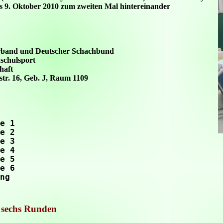
bis 9. Oktober 2010 zum zweiten Mal hintereinander
erband und Deutscher Schachbund
schulsport
haft
sstr. 16, Geb. J, Raum 1109
e 1

e 2 

e 3

e 4 

e 5

e 6 

h sechs Runden